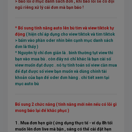
> báo lỗi ở mục danh sách đơn , khi báo lỗi sẽ có đội
ngũ riêng xử lý cái đơn mà bạn báo !
* Bổ sung tính năng auto lên bù tim và view tiktok tự
động
( hiện chỉ áp dụng cho view tiktok và tim tiktok
> bấm vào phần oder nhìn bên cạnh mục danh sách
đơn là thấy )
* Nguyên lý chỉ đơn giản là . bình thường tụt view thì
bạn vào mua bù . còn đây nó chỉ khác là bạn cài số
view muốn đạt được . nó tự tính toán số view cần mua
để đạt được số view bạn muốn và dùng chính tài
khoản của bạn để oder đơn hàng . chi tiết xem tại
mục auto bù
Bổ sung 2 chức năng ( tính năng mới nên nếu có lỗi gì
mong báo lại để khắc phục )
1 . Mua đơn hẹn giờ
( ứng dụng thực tế - ví dụ 8h tối
muốn lên đơn live mà bận , sáng có thể cài đặt hẹn