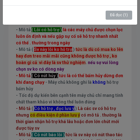
Thông báo
Đã đọc (1)
* Giải thích 1 vài mô tả ký hiệu cho khách hàng nắm
rõ :
- Mô tả
( Lỗi có hỗ trợ )
là các máy chủ được chọn lọc
luôn ổn định và nếu gặp sự cố sẽ hỗ trợ nhanh nhất
có thể . thường trong ngày
- Mô tả (
Sv này lỗi ko hỗ trợ
)
tức là dù có mua ko lên
hay đơn treo mãi mãi cũng không được hỗ trợ , ko
hoàn gì cả vì đây là sv thử nghiệm
.
nếu sợ vui lòng
chọn sv ko có dòng này
- Mô tả
( Có nút hủy )
tức là có thể bấm hủy dừng đơn
khi đang chạy
- Máy chủ không ghi là
không
hỗ trợ
bấm hủy
- Tốc độ dự kiến bên cạnh tên máy chủ chỉ mang tính
chất tham khảo vì không thể luôn đúng
- Mô tả
(
Có hỗ trợ , đọc lưu ý
)
Là các sv có hỗ trợ
nhưng
có điều kiện ở phần lưu ý
có mô tả . thường là
thời gian nhận hỗ trợ khá lâu hoặc đơn lớn chút mới
được tùy sv
- Mô tả
( Có nút báo lỗi )
tức là sv này có nút thao tác