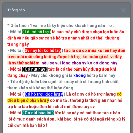
new
Thông báo
* Giải thích 1 vài mô tả ký hiệu cho khách hàng nắm rõ :
Chưa đăng nhập.
Đăng nhập
- Mô tả
( Lỗi có hỗ trợ )
là các máy chủ được chọn lọc luôn ổn
định và nếu gặp sự cố sẽ hỗ trợ nhanh nhất có thể . thường
trong ngày
- Mô tả (
Sv này lỗi ko hỗ trợ
)
tức là dù có mua ko lên hay đơn
Thông báo Ghim
treo mãi mãi cũng không được hỗ trợ , ko hoàn gì cả vì đây
là sv thử nghiệm
.
nếu sợ vui lòng chọn sv ko có dòng này
Đây là hệ thống web mới của AUTOLIKEZ . cảm
- Mô tả
( Có nút hủy )
tức là có thể bấm hủy dừng đơn khi
ơn đã ủng hộ !
đang chạy
- Máy chủ không ghi là
không
hỗ trợ bấm hủy
Admin hỗ trợ nhanh nhất qua zalo
:
0827488888
- Tốc độ dự kiến bên cạnh tên máy chủ chỉ mang tính chất
Kênh thông báo khuyến mãi và tin
tham khảo vì không thể luôn đúng
tức :
https://t.me/AUTOFB88
- Mô tả
(
Có hỗ trợ , đọc lưu ý
)
Là các sv có hỗ trợ nhưng
có
HÃY LUÔN BẬT XÁC MINH 2 BƯỚC
( Chọn mục
điều kiện ở phần lưu ý
có mô tả . thường là thời gian nhận hỗ
hệ thống > chọn Tài khoản > Chọn bảo mật )
trợ khá lâu hoặc đơn lớn chút mới được tùy sv
- Mô tả
( Có nút báo lỗi )
tức là sv này có nút thao tác > báo
lỗi ở mục danh sách đơn , khi báo lỗi sẽ có đội ngũ riêng xử lý
cái đơn mà bạn báo !