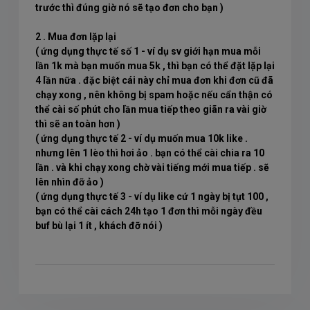
trước thì đúng giờ nó sẽ tạo đơn cho bạn )
2 . Mua đơn lặp lại
( ứng dụng thực tế số 1 - ví dụ sv giới hạn mua mỗi
lần 1k mà bạn muốn mua 5k , thì bạn có thể đặt lặp lại
4 lần nữa . đặc biệt cái này chỉ mua đơn khi đơn cũ đã
chạy xong , nên không bị spam hoặc nếu cẩn thận có
thể cài số phút cho lần mua tiếp theo giãn ra vài giờ
thì sẽ an toàn hơn )
( ứng dụng thực tế 2 - ví dụ muốn mua 10k like .
nhưng lên 1 lèo thì hơi ảo . bạn có thể cài chia ra 10
lần . và khi chạy xong chờ vài tiếng mới mua tiếp . sẽ
lên nhìn đỡ ảo )
( ứng dụng thực tế 3 - ví dụ like cứ 1 ngày bị tụt 100 ,
bạn có thể cài cách 24h tạo 1 đơn thì mỗi ngày đều
buf bù lại 1 ít , khách đỡ nói )