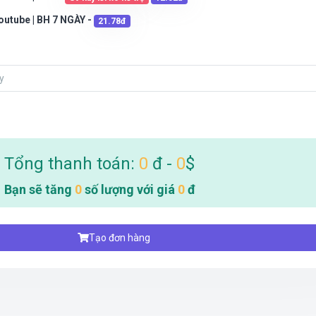
Youtube | BH 7 NGÀY -
21.78đ
Tổng thanh toán:
0
đ -
0
$
Bạn sẽ tăng
0
số lượng với giá
0
đ
Tạo đơn hàng