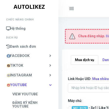
CHỨC NĂNG CHÍNH
Hệ thống
Chưa đăng nhập.
Đ
DỊCH VỤ
Danh sách đơn
FACEBOOK
Mua dịch vụ
Dan
TIKTOK
INSTAGRAM
Link Hoặc UID:
Mua nhiều
YOUTUBE
VIEW YOUTUBE
Máy chủ:
ĐĂNG KÝ KÊNH
YOUTUBE
- Sv1 | Like 
MC: 5172