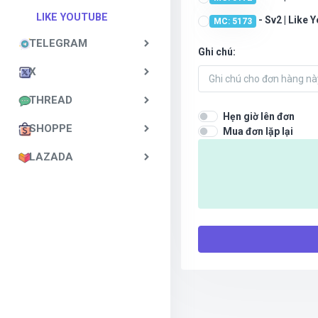
LIKE YOUTUBE
- Sv2 | Like 
MC: 5173
TELEGRAM
Ghi chú:
X
THREAD
Hẹn giờ lên đơn
SHOPPE
Mua đơn lặp lại
LAZADA