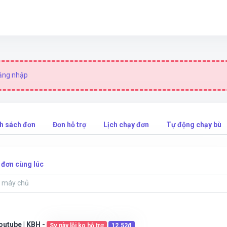
ăng nhập
h sách đơn
Đơn hỗ trợ
Lịch chạy đơn
Tự động chạy bù
 đơn cùng lúc
Youtube | KBH -
Sv này lỗi ko hỗ trợ
12.52đ