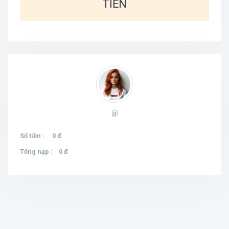
TIỀN
@
Số tiền :
0 đ
Tổng nạp :
0 đ