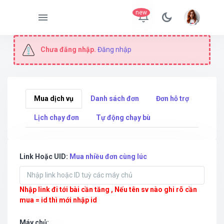
new
Chưa đăng nhập.
Đăng nhập
Mua dịch vụ
Danh sách đơn
Đơn hỗ trợ
Lịch chạy đơn
Tự động chạy bù
Link Hoặc UID:
Mua nhiều đơn cùng lúc
Nhập link đi tới bài cần tăng , Nếu tên sv nào ghi rõ cần
mua = id thì mới nhập id
Máy chủ: