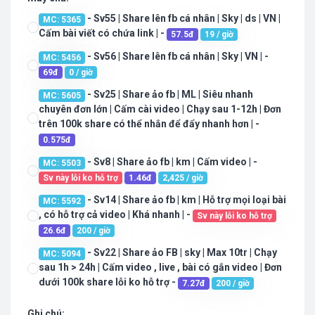
- Sv55 | Share lên fb cá nhân | Sky | ds | VN |
MC: 5365
Cấm bài viết có chứa link | -
57.5đ
19 / giờ
- Sv56 | Share lên fb cá nhân | Sky | VN | -
MC: 5456
69đ
0 / giờ
- Sv25 | Share ảo fb | ML | Siêu nhanh
MC: 5605
chuyên đơn lớn | Cấm cài video | Chạy sau 1-12h | Đơn
trên 100k share có thể nhắn để đẩy nhanh hơn | -
0.575đ
- Sv8 | Share ảo fb | km | Cấm video | -
MC: 5503
Sv này lỗi ko hỗ trợ
1.46đ
2,425 / giờ
- Sv14 | Share ảo fb | km | Hỗ trợ mọi loại bài
MC: 5592
, có hỗ trợ cả video | Khá nhanh | -
Sv này lỗi ko hỗ trợ
26.6đ
200 / giờ
- Sv22 | Share ảo FB | sky | Max 10tr | Chạy
MC: 5094
sau 1h > 24h | Cấm video , live , bài có gắn video | Đơn
dưới 100k share lỗi ko hỗ trợ -
7.27đ
200 / giờ
Ghi chú: