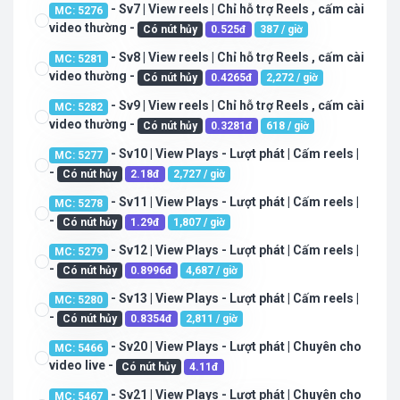
- Sv7 | View reels | Chỉ hỗ trợ Reels , cấm cài
MC: 5276
video thường -
Có nút hủy
0.525đ
387 / giờ
- Sv8 | View reels | Chỉ hỗ trợ Reels , cấm cài
MC: 5281
video thường -
Có nút hủy
0.4265đ
2,272 / giờ
- Sv9 | View reels | Chỉ hỗ trợ Reels , cấm cài
MC: 5282
video thường -
Có nút hủy
0.3281đ
618 / giờ
- Sv10 | View Plays - Lượt phát | Cấm reels |
MC: 5277
-
Có nút hủy
2.18đ
2,727 / giờ
- Sv11 | View Plays - Lượt phát | Cấm reels |
MC: 5278
-
Có nút hủy
1.29đ
1,807 / giờ
- Sv12 | View Plays - Lượt phát | Cấm reels |
MC: 5279
-
Có nút hủy
0.8996đ
4,687 / giờ
- Sv13 | View Plays - Lượt phát | Cấm reels |
MC: 5280
-
Có nút hủy
0.8354đ
2,811 / giờ
- Sv20 | View Plays - Lượt phát | Chuyên cho
MC: 5466
video live -
Có nút hủy
4.11đ
- Sv21 | View Plays - Lượt phát | Chuyên cho
MC: 5467