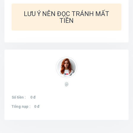
LƯU Ý NÊN ĐỌC TRÁNH MẤT
TIỀN
@
Số tiền :
0 đ
Tổng nạp :
0 đ