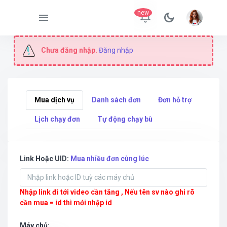
new
Chưa đăng nhập.
Đăng nhập
Mua dịch vụ
Danh sách đơn
Đơn hỗ trợ
Lịch chạy đơn
Tự động chạy bù
Link Hoặc UID:
Mua nhiều đơn cùng lúc
Nhập link đi tới video cần tăng , Nếu tên sv nào ghi rõ
cần mua = id thì mới nhập id
Máy chủ: