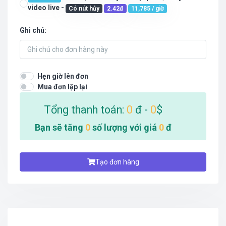
video live -
Có nút hủy
2.42đ
11,785 / giờ
Ghi chú:
Hẹn giờ lên đơn
Mua đơn lặp lại
Tổng thanh toán:
0
đ -
0
$
Bạn sẽ tăng
0
số lượng với giá
0
đ
Tạo đơn hàng