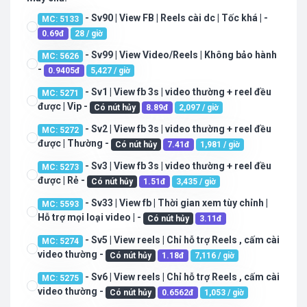
- Sv90 | View FB | Reels cài dc | Tốc khá | -
MC: 5133
0.69đ
28 / giờ
- Sv99 | View Video/Reels | Không bảo hành
MC: 5626
-
0.9405đ
5,427 / giờ
- Sv1 | View fb 3s | video thường + reel đều
MC: 5271
được | Vip -
Có nút hủy
8.89đ
2,097 / giờ
- Sv2 | View fb 3s | video thường + reel đều
MC: 5272
được | Thường -
Có nút hủy
7.41đ
1,981 / giờ
- Sv3 | View fb 3s | video thường + reel đều
MC: 5273
được | Rẻ -
Có nút hủy
1.51đ
3,435 / giờ
- Sv33 | View fb | Thời gian xem tùy chỉnh |
MC: 5593
Hỗ trợ mọi loại video | -
Có nút hủy
3.11đ
- Sv5 | View reels | Chỉ hỗ trợ Reels , cấm cài
MC: 5274
video thường -
Có nút hủy
1.18đ
7,116 / giờ
- Sv6 | View reels | Chỉ hỗ trợ Reels , cấm cài
MC: 5275
video thường -
Có nút hủy
0.6562đ
1,053 / giờ